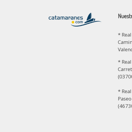
Nuestr
* Real
Camino
Valen
* Real
Carret
(03700
* Rea
Paseo
(46730