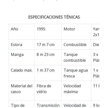
ESPECIFICACIONES TÉNICAS
Año
1995
Motor
Yanmar
2x110H
Eslora
17 m 7 cm
Combustible
Diesel
Manga
8 m 23 cm
Tanque
3 x 300 l
combustible
Plástico
Calado max.
1 m 37 cm
Tanque agua
1 x 500 l
fresca
Plástico
Material del
Fibra de
Velocidad
11 kn
casco
vidrio
máxima
Tipo de
Transmisión
Velocidad de
9 kn