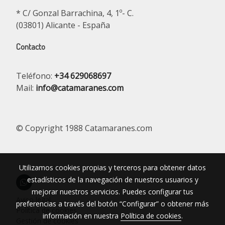
* C/ Gonzal Barrachina, 4, 1º- C.
(03801) Alicante - España
Contacto
Teléfono:
+34 629068697
Mail:
info@catamaranes.com
© Copyright 1988 Catamaranes.com
Utilizamos cookies propias y terceros para obtener datos
estadísticos de la navegación de nuestros usuarios y
mejorar nuestros servicios. Puedes configurar tus
Aviso legal
preferencias a través del botón “Configurar” o obtener más
Política de cookies
información en nuestra
Política de cookies
.
Gestión de cookies