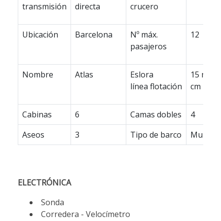
transmisión
directa
crucero
Ubicación
Barcelona
Nº máx.
12
pasajeros
Nombre
Atlas
Eslora
15 m 93
línea flotación
cm
Cabinas
6
Camas dobles
4
Aseos
3
Tipo de barco
Multica
ELECTRÓNICA
Sonda
Corredera - Velocímetro